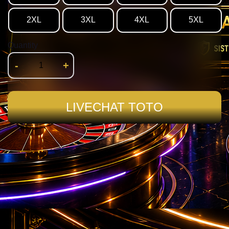
2XL
3XL
4XL
5XL
Quantity
-
+
LIVECHAT TOTO